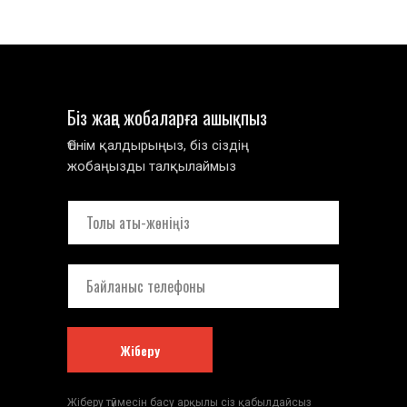
Біз жаңа жобаларға ашықпыз
Өтінім қалдырыңыз, біз сіздің
жобаңызды талқылаймыз
Жіберу
Жіберу түймесін басу арқылы сіз қабылдайсыз