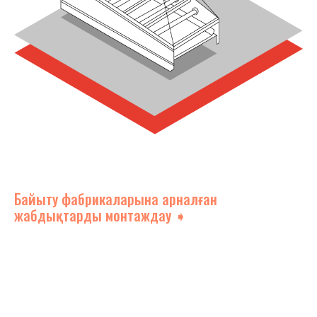
Байыту фабрикаларына арналған
жабдықтарды монтаждау ➧