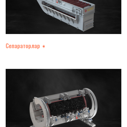
Сепараторлар ➧