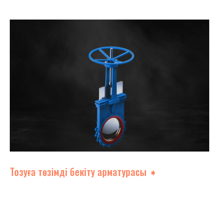
Тозуға төзімді бекіту арматурасы ➧