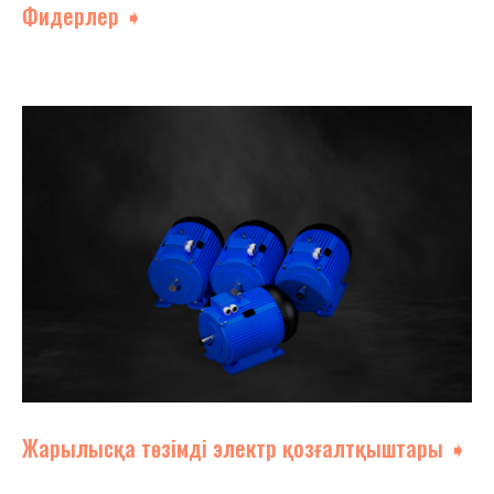
Фидерлер ➧
Жарылысқа төзімді электр қозғалтқыштары ➧