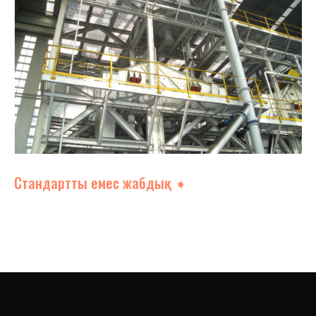
Стандартты емес жабдық ➧