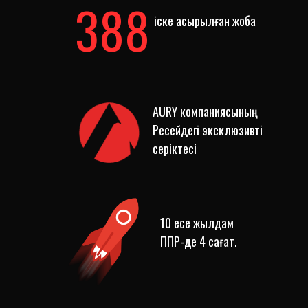
388
іске асырылған жоба
AURY компаниясының
Ресейдегі эксклюзивті
серіктесі
10 есе жылдам
ППР-де 4 сағат.