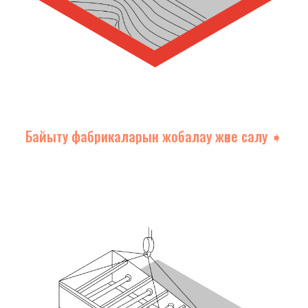
Байыту фабрикаларын жобалау және салу ➧