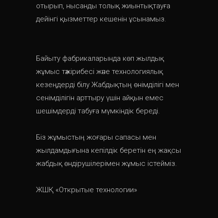
отырып, нысанды толық жиынтықтауға
дейінгі қызметтер кешенін ұсынамыз.
Байыту фабрикаларында көп жылдық
жұмыс тәжірибесі және технологиялық
кезеңдерді білу Жабдықтың өнімділігі мен
сенімділігін арттыру үшін айқын емес
шешімдерді табуға мүмкіндік береді.
Біз жұмыстың жоғары сапасы мен
жылдамдығына кепілдік беретін ең жақсы
жабдық өндірушілерімен жұмыс істейміз.
ЖШҚ «Открытые технологии»