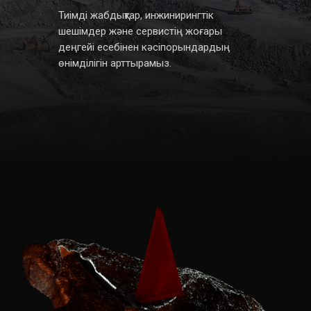
Тиімді жабдықтар, инжинирингтік
шешімдер және сервистің жоғары
деңгейі есебінен кәсіпорындардың
өнімділігін арттырамыз.