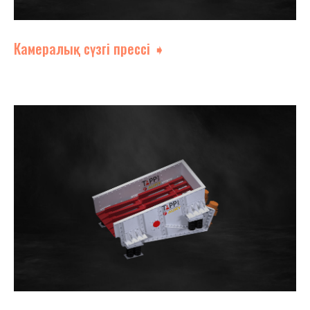
Камералық сүзгі прессі ➧