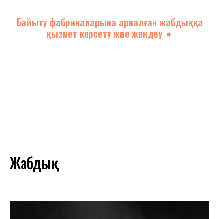
Байыту фабрикаларына арналған жабдыққа
қызмет көрсету және жөндеу ➧
Жабдық