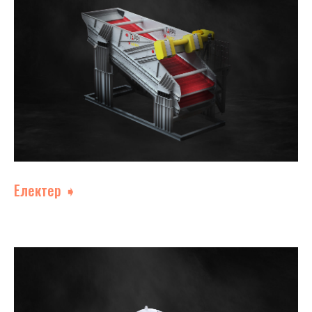
Електер ➧