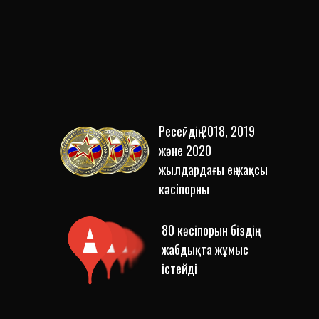
Ресейдің 2018, 2019
және 2020
жылдардағы ең жақсы
кәсіпорны
80 кәсіпорын біздің
жабдықта жұмыс
істейді