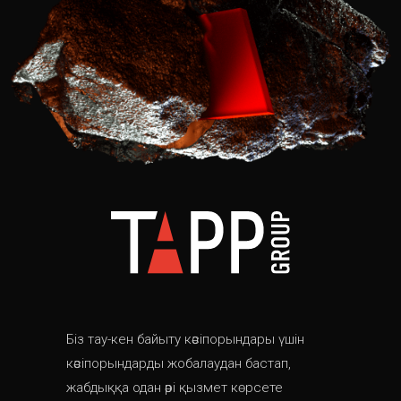
Біз тау-кен байыту кәсіпорындары үшін
кәсіпорындарды жобалаудан бастап,
жабдыққа одан әрі қызмет көрсете