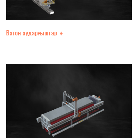
Вагон аударғыштар ➧