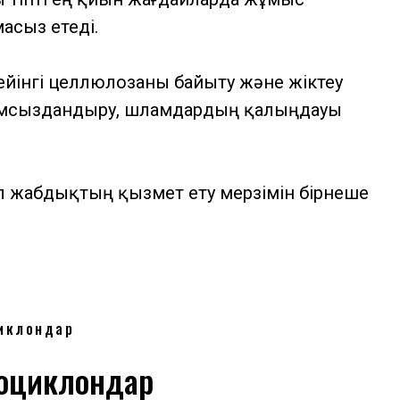
асыз етеді.
ейінгі целлюлозаны байыту және жіктеу
амсыздандыру, шламдардың қалыңдауы
л жабдықтың қызмет ету мерзімін бірнеше
иклондар
оциклондар