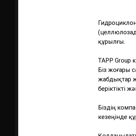
Гидроциклон 
(целлюлозад
құрылғы.
TAPP Group 
Біз жоғары 
жабдықтар жа
беріктікті ж
Біздің компа
кезеңінде қ
Қолданылаты