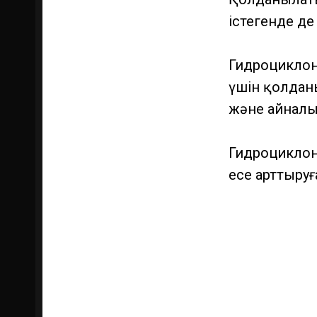
істегенде де
Гидроциклон
үшін қолдан
және айнал
Гидроциклон
есе арттыруғ