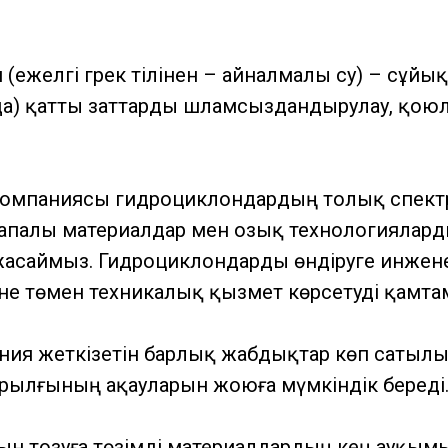
(ежелгі грек тілінен – айналмалы су) – сұйық
а) қатты заттарды шламсыздандырулау, қоюл
компаниясы гидроциклондардың толық спект
сапалы материалдар мен озық технологиялар
саймыз. Гидроциклондарды өндіруге инженерлі
әне төмен техникалық қызмет көрсетуді қамтам
ния жеткізетін барлық жабдықтар көп сатылы 
ұрылғының ақауларын жоюға мүмкіндік береді
н тозуға төзімді материалдардың кең ауқымы