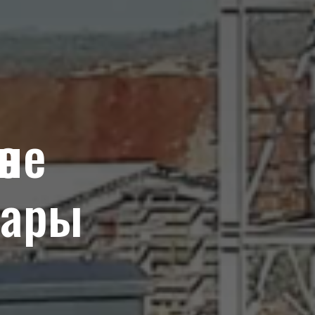
не
тары