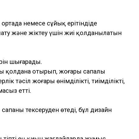
 ортада немесе сұйық ерітіндіде
ату және жіктеу үшін жиі қолданылатын
рін шығарады.
ды қолдана отырып, жоғары сапалы
к тәсіл жоғары өнімділікті, тиімділікті,
асыз етті.
сапаны тексеруден өтеді, бұл дизайн
.
 тіпті ең қиын жағдайларда жұмыс