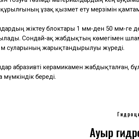
 құрылғының ұзақ қызмет ету мерзімін қамтам
дардың жіктеу блоктары 1 мм-ден 50 мм-ге д
ылады. Сондай-ақ жабдықтың көмегімен шл
ым суларының жарықтандырылуы жүреді.
дар абразивті керамикамен жабдықталған, бұ
а мүмкіндік береді.
Гидроц
Ауыр гидр