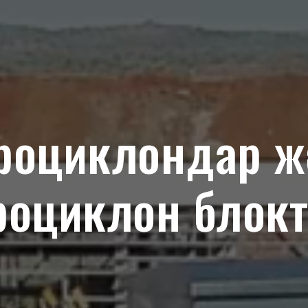
роциклондар жә
роциклон блок