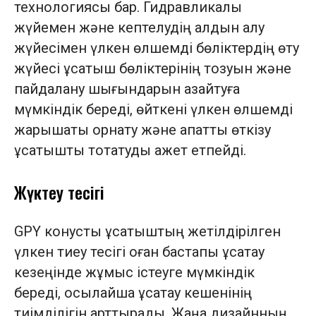
технологиясы бар. Гидравликалық
жүйемен және кептелудің алдын алу
жүйесімен үлкен өлшемді бөліктердің өту
жүйесі ұсатқыш бөліктерінің тозуын және
пайдалану шығындарын азайтуға
мүмкіндік береді, өйткені үлкен өлшемді
жарықшақты орнату және апаттық өткізу
ұсатқышты тоқтатуды қажет етпейді.
Жүктеу тесігі
GPY конустық ұсатқыштың жетілдірілген
үлкен тиеу тесігі оған бастапқы ұсақтау
кезеңінде жұмыс істеуге мүмкіндік
береді, осылайша ұсақтау кешенінің
тиімділігін арттырады. Жаңа дизайнның