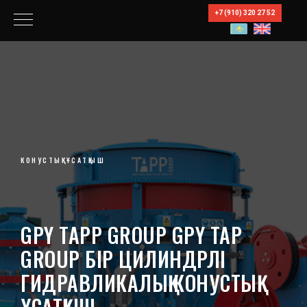
+7 (910) 320 27 52
КОНУСТЫҚ ҰСАТҚЫШ
GPY TAPP GROUP GPY TAP
GROUP БІР ЦИЛИНДРЛІ
ГИДРАВЛИКАЛЫҚ КОНУСТЫҚ
ҰСАТҚЫШ