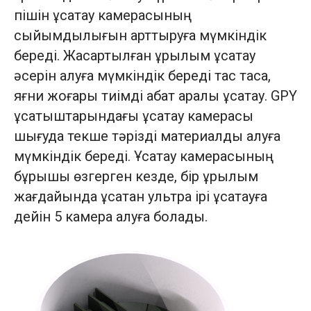
пішін ұсақтау камерасының
сыйымдылығын арттыруға мүмкіндік
береді. Жақсартылған құрылым ұсақтау
әсерін алуға мүмкіндік береді тас тасқа,
яғни жоғары тиімді қабат аралық ұсақтау. GPY
ұсатқыштарындағы ұсақтау камерасы
шығуда текше тәрізді материалды алуға
мүмкіндік береді. Ұсақтау камерасының
бұрышы өзгерген кезде, бір құрылым
жағдайында ұсақтан ультра ірі ұсақтауға
дейін 5 камера алуға болады.