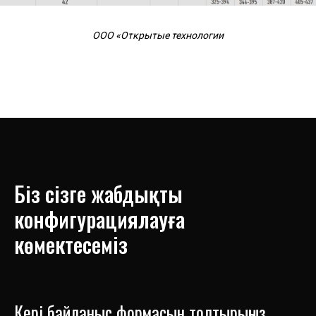
ООО «Открытые технологии
Біз сізге жабдықты
конфигурациялауға
көмектесеміз
Кері байланыс формасын толтырыңыз