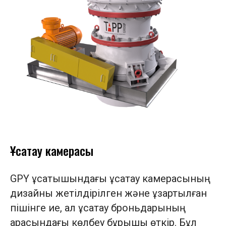
Ұсақтау камерасы
GPY ұсатқышындағы ұсақтау камерасының
дизайны жетілдірілген және ұзартылған
пішінге ие, ал ұсақтау броньдарының
арасындағы көлбеу бұрышы өткір. Бұл