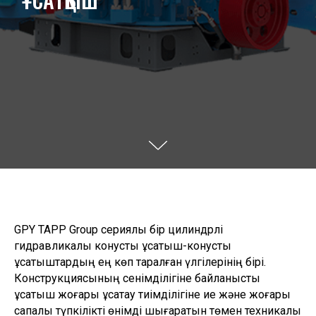
GPY TAPP Group сериялы бір цилиндрлі
гидравликалық конустық ұсатқыш-конустық
ұсатқыштардың ең көп таралған үлгілерінің бірі.
Конструкциясының сенімділігіне байланысты
ұсатқыш жоғары ұсақтау тиімділігіне ие және жоғары
сапалы түпкілікті өнімді шығаратын төмен техникалық