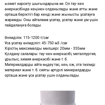
қызмет көрсету шығындарына ие. Ол тау-кен
өнеркәсібінде кеңінен қолданылады және қатты және
орташа беріктігі бар кенді және жынысты ұсақтауға
жарамды. Оны қайталама ұсақтау, ұсақтау және құм үшін
пайдалануға болады.
Өнімділік: 115-1200 т/сағ
Ұсақ ұсақтау өнімділігі: 45-750 м3 /сағ
Кірістің максималды мөлшері: 20мм - 355мм
Қолдану салалары: тау-кен өнеркәсібі, металлургия,
құрылыс, химия өнеркәсібі және т. б.
Материалдарды қайта өңдеу:тас, кен, қож, отқа төзімді
материал және т. б. сияқты әртүрлі минералдарды
орташа және ұсақ ұсақтау үшін қолданылады.