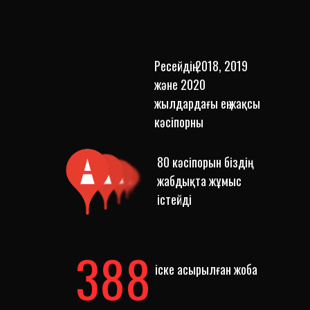
Ресейдің 2018, 2019
және 2020
жылдардағы ең жақсы
кәсіпорны
80 кәсіпорын біздің
жабдықта жұмыс
істейді
388
іске асырылған жоба