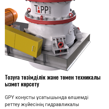
Тозуға төзімділік және төмен техникалық
қызмет көрсету
GPY конустық ұсатқышында өлшемді
реттеу жүйесінің гидравликалық