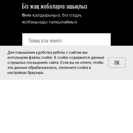
Біз жаңа жобаларға ашықпыз
Өтінім қалдырыңыз, біз сіздің
жобаңызды талқылаймыз
Для повышения удобства работы с сайтом мы
используем файлы cookie. В cookie содержатся данные
OK
о прошлых посещениях сайта. Если вы не хотите, чтобы
эти данные обрабатывались, отключите cookie в
настройках браузера.
Жіберу
Жіберу түймесін басу арқылы сіз қабылдайсыз
Қолдану ережелері