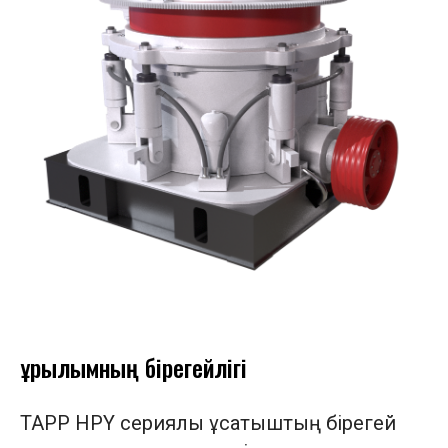
Құрылымның бірегейлігі
TAPP HPY сериялы ұсатқыштың бірегей