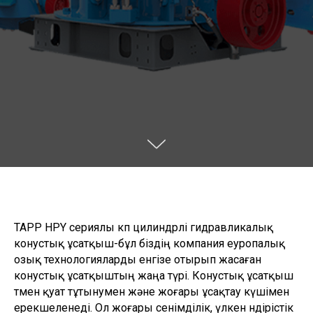
TAPP HPY сериялы көп цилиндрлі гидравликалық
конустық ұсатқыш-бұл біздің компания еуропалық
озық технологияларды енгізе отырып жасаған
конустық ұсатқыштың жаңа түрі. Конустық ұсатқыш
төмен қуат тұтынумен және жоғары ұсақтау күшімен
ерекшеленеді. Ол жоғары сенімділік, үлкен өндірістік