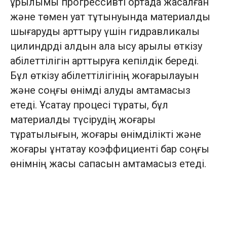
құрылымы прогрессивті ортада жасалған
және төмен қуат тұтынуында материалды
шығаруды арттыру үшін гидравликалық
цилиндрді алдын ала қысу арқылы өткізу
қабілеттілігін арттыруға кепілдік береді.
Бұл өткізу қабілеттілігінің жоғарылауын
және соңғы өнімді алуды қамтамасыз
етеді. Ұсақтау процесі тұрақты, бұл
материалды түсірудің жоғары
тұрақтылығын, жоғары өнімділікті және
жоғары ұнтақтау коэффициенті бар соңғы
өнімнің жақсы сапасын қамтамасыз етеді.