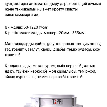
қуат, жоғары автоматтандыру дәрежесі, оңай жұмыс
және техникалық қызмет көрсету сияқты
сипаттамаларға ие.
Өнімділік: 60-1220 т/сағ
Кірістің максималды мөлшері: 20мм - 355мм
Материалдарды қайта өңдеу: қиыршық тас, қиыршық
тас, гранит, базальт, кварц, диабаз, темір рудасы, қож
және т. б.
Қолданылады: металлургия, көмір өнеркәсібі, алтын
өндіру, тау-кен өнеркәсібі, жол құрылысы, теміржол,
айлақ құрылысы, химия өнеркәсібі және т. б.