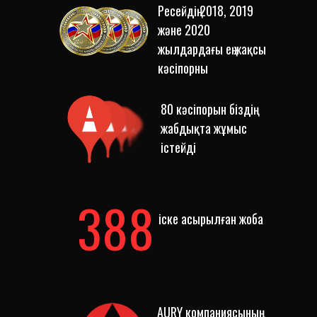
Ресейдің 2018, 2019
және 2020
жылдардағы ең жақсы
кәсіпорны
80 кәсіпорын біздің
жабдықта жұмыс
істейді
388
іске асырылған жоба
AURY компаниясының