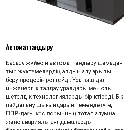
Автоматтандыру
Басқару жүйесін автоматтандыру шамадан
тыс жүктемелердің алдын алу арқылы
беру процесін реттейді. Ұсатқыш дәл
инженерлік талдау құралдары мен озық
шетелдік технологияларды біріктіреді. Біз
пайдалану шығындарын төмендетуге,
ППР-дағы кәсіпорынның тоқтап қалуына
және авариялық аялдамаларды