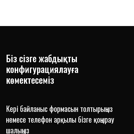
Біз сізге жабдықты
конфигурациялауға
көмектесеміз
Кері байланыс формасын толтырыңыз
немесе телефон арқылы бізге қоңырау
шалыңыз