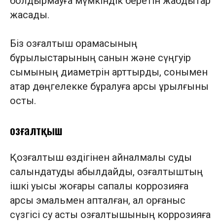
болдырмауға мүмкіндік беретін жабдықтар
жасадық.
Біз қозғалтқыш орамасының
бұрылыстарының санын және сүңгуір
сымының диаметрін арттырдық, сонымен
қатар дөңгелекке бұралуға қарсы құрылғыны
қостық.
Қозғалтқыш
Қозғалтқыш өздігінен айналмалы суды
салқындатуды қабылдайды, қозғалтқыштың
ішкі қуысы жоғары сапалы коррозияға
қарсы эмальмен қапталған, ал қорғаныс
сүзгісі су асты қозғалтқышының коррозияға