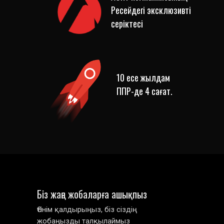
Ресейдегі эксклюзивті
серіктесі
10 есе жылдам
ППР-де 4 сағат.
Біз жаңа жобаларға ашықпыз
Өтінім қалдырыңыз, біз сіздің
жобаңызды талқылаймыз