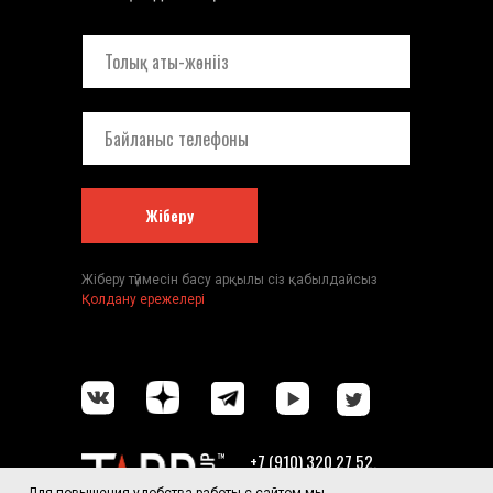
Жіберу
Жіберу түймесін басу арқылы сіз қабылдайсыз
Қолдану ережелері
+7 (910) 320 27 52,
e-mail:info@tapp-