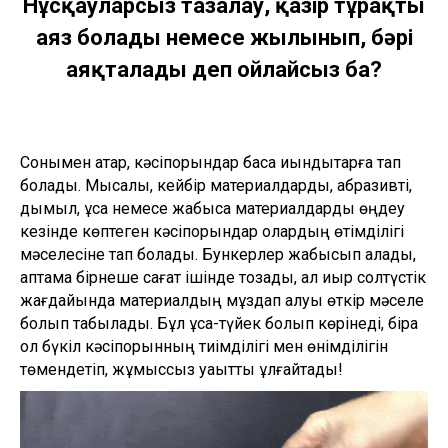
Нұсқауларсыз тазалау, қазір тұрақты
аяз болады немесе жылынып, бәрі
аяқталады деп ойлайсыз ба?
Сонымен қатар, кәсіпорындар басқа қиындықтарға тап
болады. Мысалы, кейбір материалдарды, абразивті,
дымқыл, ұсақ немесе жабысқақ материалдарды өңдеу
кезінде көптеген кәсіпорындар олардың өтімділігі
мәселесіне тап болады. Бункерлер жабысып қалады,
қаптама бірнеше сағат ішінде тозады, ал қиыр солтүстік
жағдайында материалдың мұздап қалуы өткір мәселе
болып табылады. Бұл ұсақ-түйек болып көрінеді, бірақ
ол бүкіл кәсіпорынның тиімділігі мен өнімділігін
төмендетіп, жұмыссыз уақытты ұлғайтады!