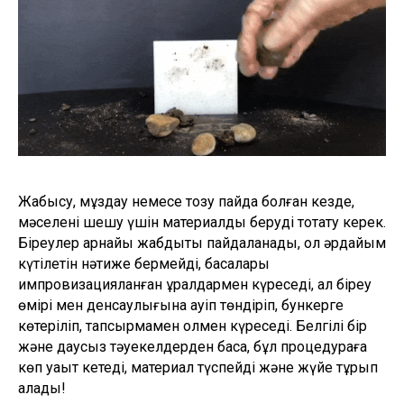
Жабысу, мұздау немесе тозу пайда болған кезде,
мәселені шешу үшін материалды беруді тоқтату керек.
Біреулер арнайы жабдықты пайдаланады, ол әрдайым
күтілетін нәтиже бермейді, басқалары
импровизацияланған құралдармен күреседі, ал біреу
өмірі мен денсаулығына қауіп төндіріп, бункерге
көтеріліп, тапсырмамен қолмен күреседі. Белгілі бір
және даусыз тәуекелдерден басқа, бұл процедураға
көп уақыт кетеді, материал түспейді және жүйе тұрып
қалады!