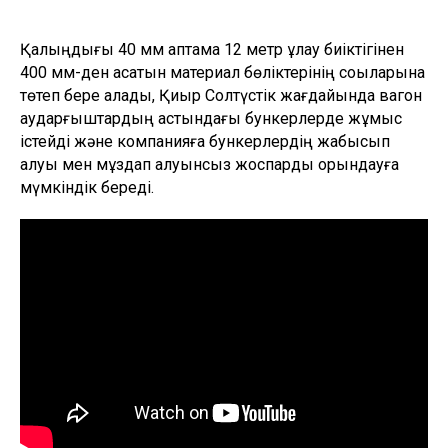
Қалыңдығы 40 мм қаптама 12 метр құлау биіктігінен
400 мм-ден асатын материал бөліктерінің соққыларына
төтеп бере алады, Қиыр Солтүстік жағдайында вагон
аударғыштардың астындағы бункерлерде жұмыс
істейді және компанияға бункерлердің жабысып
қалуы мен мұздап қалуынсыз жоспарды орындауға
мүмкіндік береді.