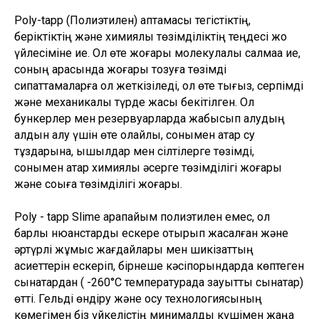
Poly-tapp (Полиэтилен) қаптамасы тегістіктің,
беріктіктің және химиялық төзімділіктің теңдесі жоқ
үйлесіміне ие. Ол өте жоғары молекулалық салмаққа ие,
соның арқасында жоғары тозуға төзімді
сипаттамаларға қол жеткізіледі, ол өте тығыз, серпімді
және механикалық түрде жақсы бекітілген. Ол
бункерлер мен резервуарларда жабысып қалудың
алдын алу үшін өте қолайлы, сонымен қатар су
тұздарына, қышқылдар мен сілтілерге төзімді,
сонымен қатар химиялық әсерге төзімділігі жоғары
және соққыға төзімділігі жоғары.
Poly - tapp Slime қарапайым полиэтилен емес, ол
барлық нюанстарды ескере отырып жасалған және
әртүрлі жұмыс жағдайлары мен шикізаттың
қасиеттерін ескеріп, бірнеше кәсіпорындарда көптеген
сынақтардан ( -260°C температурада зауыттық сынақтар)
өтті. Гельді өндіру және қосу технологиясының
көмегімен біз үйкелістің минималды күшімен жаңа