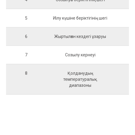
5
Иілу күшіне беріктігінің шегі
M
6
Жыртылған кездегі ұзаруы
7
Созылу кернеуі
M
8
Қолданудың
температуралық
диапазоны