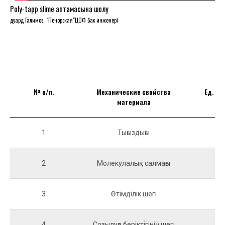
Poly-tapp slime қаптамасына шолу
дуард Галимов, "Печорская"ЦОФ бас инженері
№ п/п.
Механические свойства
Ед. из
материала
1
Тығыздығы
g/
2
Молекулалық салмағы
г/
3
Өтімділік шегі
M
4
Созылуға беріктігінің шегі
M