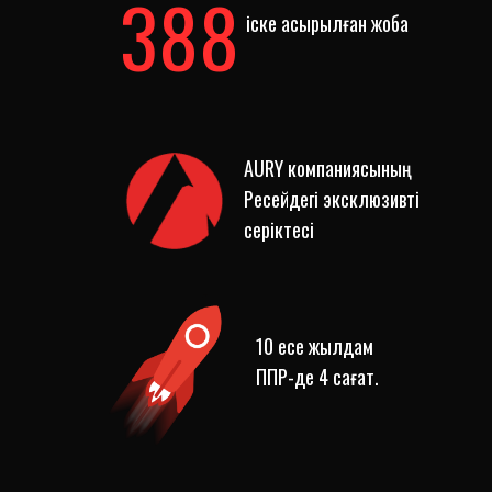
388
іске асырылған жоба
AURY компаниясының
Ресейдегі эксклюзивті
серіктесі
10 есе жылдам
ППР-де 4 сағат.