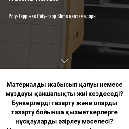
Poly-tapp және Poly-Tapp Slime қаптамалары
Материалдың жабысып қалуы немесе
мұздауы қаншалықты жиі кездеседі?
Бункерлерді тазарту және оларды
тазарту бойынша қызметкерлерге
нұсқауларды әзірлеу мәселесі?