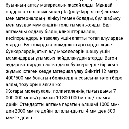
буынның қаптау материалын жасай алдық. Мұндай
өндіріс технологиясында pts (poly-tapp slime) қаптама
мен материалдың ілінісуі төмен болады, бұл жабысу
мен мұздау мүмкіндігін толығымен жояды. Бұл
қаптаманы қолдану біздің клиенттеріміздің
кәсіпорындарын тазалау үшін апаттық тоқтап қалулардан
құтқарды. Бұл олардың өнімділігін арттырды және
бункерлердің қатып қалу мәселелерін шешу үшін
мамандарды ұтымсыз пайдаланудан құтқарды.Вагон
аударғыштардың астындағы бункерлерде бір жыл
жұмыс істеген кезде материал құлау биіктігі 12 метр
400*500 мм болатын бөліктердің соққысына төтеп бере
алды, тозу орын алған жоқ.
Жоғары молекулалы полиэтиленнің тығыздығы 7
000 000 моль/грамнан 10 800 000 моль / грамға
дейін. Стандартты қаптама парақтың өлшемі 1000 мм-
ден 2000 мм-ге дейін, ал қалыңдығы 4 мм-ден 300
мм-ге дейін.