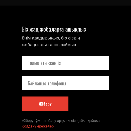
Біз жаңа жобаларға ашықпыз
Өтінім қалдырыңыз, біз сіздің
жобаңызды талқылаймыз
Жіберу
Жіберу түймесін басу арқылы сіз қабылдайсыз
Қолдану ережелері