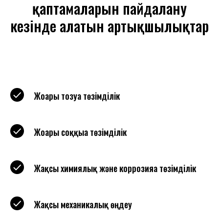
қаптамаларын пайдалану
кезінде алатын артықшылықтар
Жоғары тозуға төзімділік
Жоғары соққыға төзімділік
Жақсы химиялық және коррозияға төзімділік
Жақсы механикалық өңдеу