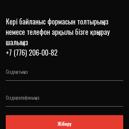
Кері байланыс формасын толтырыңыз
немесе телефон арқылы бізге қоңырау
шалыңыз
+7 (776) 206-00-82
Жіберу