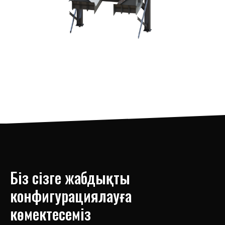
Біз сізге жабдықты
конфигурациялауға
көмектесеміз